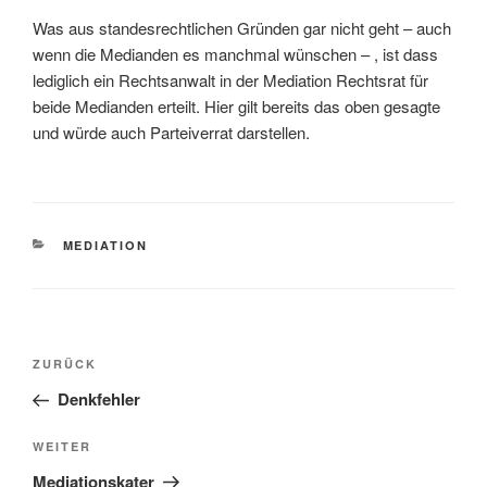
Was aus standesrechtlichen Gründen gar nicht geht – auch
wenn die Medianden es manchmal wünschen – , ist dass
lediglich ein Rechtsanwalt in der Mediation Rechtsrat für
beide Medianden erteilt. Hier gilt bereits das oben gesagte
und würde auch Parteiverrat darstellen.
KATEGORIEN
MEDIATION
Beitragsnavigation
Vorheriger
ZURÜCK
Beitrag
Denkfehler
Nächster
WEITER
Beitrag
Mediationskater