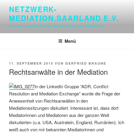
Zum
NETZWERK-
Inhalt
MEDIATION.SAARLAND E.V.
springen
Netzwerk saarländischer Mediatorinnen und Mediatoren
Menü
VERÖFFENTLICHT
11. SEPTEMBER 2015
VON
GERFRIED BRAUNE
AM
Rechtsanwälte in der Mediation
In der LinkedIn Gruppe “ADR, Conflict
Resolution and Mediation Exchange” wurde die Frage der
Anwesenheit von Rechtsanwälten in den
Mediationssitzungen diskutiert. Interessant ist, dass dort
Mediatorinnen und Mediatoren aus der ganzen Welt
diskutierten (u.a. USA, Australein, England, Rumänien). Ich
weiß auch von mir bekannten Mediatorinnen und