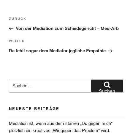
Beitragsnavigation
Vorheriger
ZURÜCK
Beitrag
Von der Mediation zum Schiedsgericht – Med-Arb
Nächster
WEITER
Beitrag
Da fehlt sogar dem Mediator jegliche Empathie
Suchen
nach:
Suchen
NEUESTE BEITRÄGE
Mediation ist, wenn aus dem starren „Du gegen mich“
plötzlich ein kreatives „Wir gegen das Problem“ wird.