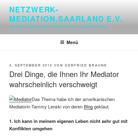
Zum
NETZWERK-
Inhalt
MEDIATION.SAARLAND E.V.
springen
Netzwerk saarländischer Mediatorinnen und Mediatoren
Menü
VERÖFFENTLICHT
3. SEPTEMBER 2015
VON
GERFRIED BRAUNE
AM
Drei Dinge, die Ihnen Ihr Mediator
wahrscheinlich verschweigt
Das Thema habe ich der amerikanischen
Mediatorin Tammy Lenski von deren
Blog
geklaut.
1. Ich kann in meinem eigenen Leben nicht sehr gut mit
Konflikten umgehen