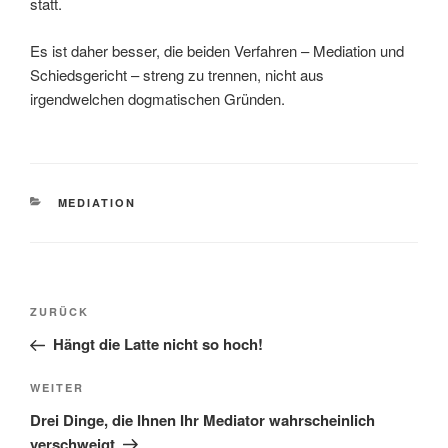
statt.
Es ist daher besser, die beiden Verfahren – Mediation und
Schiedsgericht – streng zu trennen, nicht aus
irgendwelchen dogmatischen Gründen.
KATEGORIEN
MEDIATION
Beitragsnavigation
Vorheriger
ZURÜCK
Beitrag
Hängt die Latte nicht so hoch!
Nächster
WEITER
Beitrag
Drei Dinge, die Ihnen Ihr Mediator wahrscheinlich
verschweigt