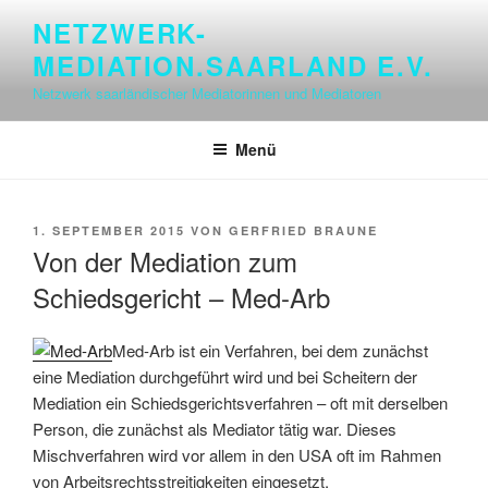
Zum
NETZWERK-
Inhalt
MEDIATION.SAARLAND E.V.
springen
Netzwerk saarländischer Mediatorinnen und Mediatoren
Menü
VERÖFFENTLICHT
1. SEPTEMBER 2015
VON
GERFRIED BRAUNE
AM
Von der Mediation zum
Schiedsgericht – Med-Arb
Med-Arb ist ein Verfahren, bei dem zunächst
eine Mediation durchgeführt wird und bei Scheitern der
Mediation ein Schiedsgerichtsverfahren – oft mit derselben
Person, die zunächst als Mediator tätig war. Dieses
Mischverfahren wird vor allem in den USA oft im Rahmen
von Arbeitsrechtsstreitigkeiten eingesetzt.