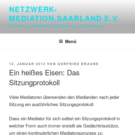
Zum
NETZWERK-
Inhalt
MEDIATION.SAARLAND E.V.
springen
Netzwerk saarländischer Mediatorinnen und Mediatoren
Menü
VERÖFFENTLICHT
12. JANUAR 2012
VON
GERFRIED BRAUNE
AM
Ein heißes Eisen: Das
Sitzungprotokoll
Viele Mediatoren übersenden den Medianden nach jeder
Sitzung ein ausführliches Sitzungsprotokoll.
Dass ein Mediator für sich selbst ein Sitzungsprotokoll in
welcher Form auch immer erstellt als Gedächtnisstütze,
um einen kontinuierlichen Mediatonsprozess zu