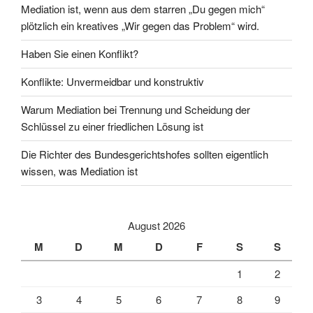
Mediation ist, wenn aus dem starren „Du gegen mich“
plötzlich ein kreatives „Wir gegen das Problem“ wird.
Haben Sie einen Konflikt?
Konflikte: Unvermeidbar und konstruktiv
Warum Mediation bei Trennung und Scheidung der
Schlüssel zu einer friedlichen Lösung ist
Die Richter des Bundesgerichtshofes sollten eigentlich
wissen, was Mediation ist
August 2026
M
D
M
D
F
S
S
1
2
3
4
5
6
7
8
9