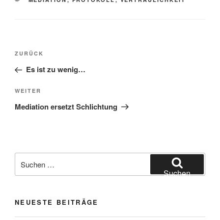
Beitragsnavigation
Vorheriger
ZURÜCK
Beitrag
Es ist zu wenig…
Nächster
WEITER
Beitrag
Mediation ersetzt Schlichtung
Suchen
nach:
Suchen
NEUESTE BEITRÄGE