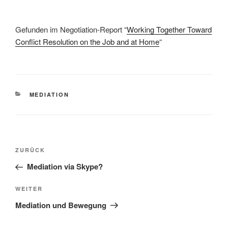
Gefunden im Negotiation-Report “
Working Together Toward
Conflict Resolution on the Job and at Home
“
KATEGORIEN
MEDIATION
Beitragsnavigation
Vorheriger
ZURÜCK
Beitrag
Mediation via Skype?
Nächster
WEITER
Beitrag
Mediation und Bewegung