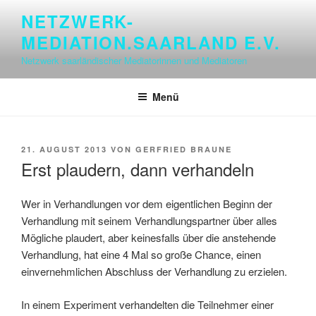
Zum
NETZWERK-
Inhalt
MEDIATION.SAARLAND E.V.
springen
Netzwerk saarländischer Mediatorinnen und Mediatoren
Menü
VERÖFFENTLICHT
21. AUGUST 2013
VON
GERFRIED BRAUNE
AM
Erst plaudern, dann verhandeln
Wer in Verhandlungen vor dem eigentlichen Beginn der
Verhandlung mit seinem Verhandlungspartner über alles
Mögliche plaudert, aber keinesfalls über die anstehende
Verhandlung, hat eine 4 Mal so große Chance, einen
einvernehmlichen Abschluss der Verhandlung zu erzielen.
In einem Experiment verhandelten die Teilnehmer einer