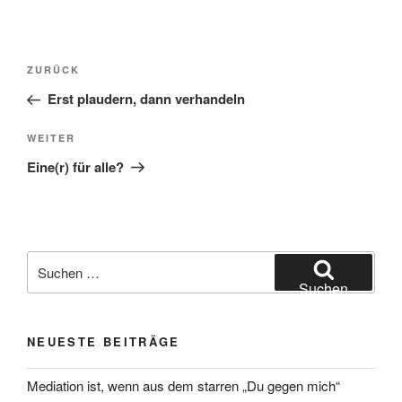
Beitragsnavigation
Vorheriger
ZURÜCK
Beitrag
Erst plaudern, dann verhandeln
Nächster
WEITER
Beitrag
Eine(r) für alle?
Suchen
nach:
Suchen
NEUESTE BEITRÄGE
Mediation ist, wenn aus dem starren „Du gegen mich“