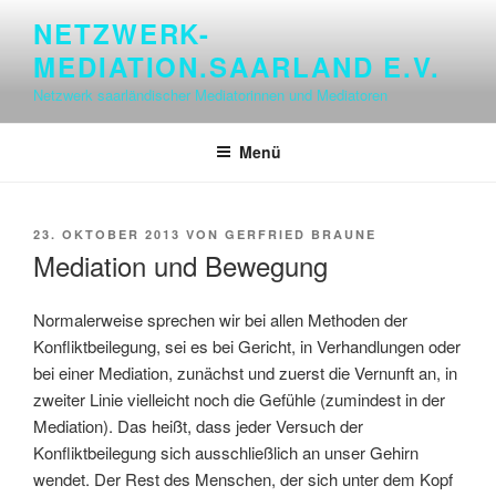
Zum
NETZWERK-
Inhalt
MEDIATION.SAARLAND E.V.
springen
Netzwerk saarländischer Mediatorinnen und Mediatoren
Menü
VERÖFFENTLICHT
23. OKTOBER 2013
VON
GERFRIED BRAUNE
AM
Mediation und Bewegung
Normalerweise sprechen wir bei allen Methoden der
Konfliktbeilegung, sei es bei Gericht, in Verhandlungen oder
bei einer Mediation, zunächst und zuerst die Vernunft an, in
zweiter Linie vielleicht noch die Gefühle (zumindest in der
Mediation). Das heißt, dass jeder Versuch der
Konfliktbeilegung sich ausschließlich an unser Gehirn
wendet. Der Rest des Menschen, der sich unter dem Kopf