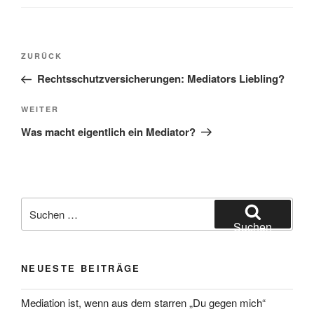
Beitragsnavigation
Vorheriger
ZURÜCK
Beitrag
Rechtsschutzversicherungen: Mediators Liebling?
Nächster
WEITER
Beitrag
Was macht eigentlich ein Mediator?
Suchen
nach:
Suchen
NEUESTE BEITRÄGE
Mediation ist, wenn aus dem starren „Du gegen mich“