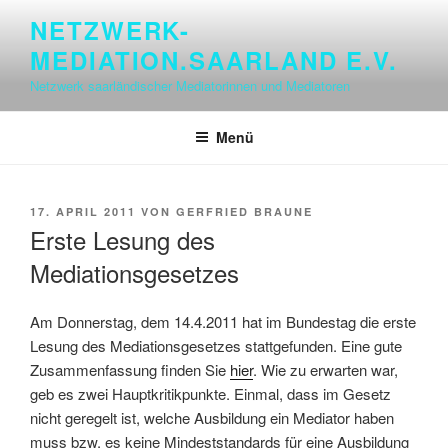
Zum
NETZWERK-
Inhalt
MEDIATION.SAARLAND E.V.
springen
Netzwerk saarländischer Mediatorinnen und Mediatoren
Menü
VERÖFFENTLICHT
17. APRIL 2011
VON
GERFRIED BRAUNE
AM
Erste Lesung des
Mediationsgesetzes
Am Donnerstag, dem 14.4.2011 hat im Bundestag die erste
Lesung des Mediationsgesetzes stattgefunden. Eine gute
Zusammenfassung finden Sie
hier
. Wie zu erwarten war,
geb es zwei Hauptkritikpunkte. Einmal, dass im Gesetz
nicht geregelt ist, welche Ausbildung ein Mediator haben
muss bzw. es keine Mindeststandards für eine Ausbildung