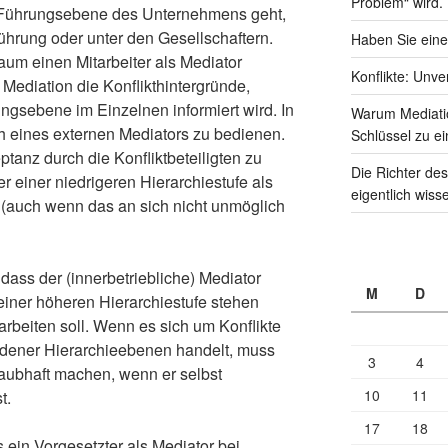
Problem“ wird.
n Führungsebene des Unternehmens geht,
führung oder unter den Gesellschaftern.
Haben Sie eine
um einen Mitarbeiter als Mediator
Konflikte: Unve
Mediation die Konflikthintergründe,
ngsebene im Einzelnen informiert wird. In
Warum Mediati
ich eines externen Mediators zu bedienen.
Schlüssel zu ei
eptanz durch die Konfliktbeteiligten zu
Die Richter des
er einer niedrigeren Hierarchiestufe als
eigentlich wiss
 (auch wenn das an sich nicht unmöglich
dass der (innerbetriebliche) Mediator
M
D
einer höheren Hierarchiestufe stehen
earbeiten soll. Wenn es sich um Konflikte
dener Hierarchieebenen handelt, muss
3
4
glaubhaft machen, wenn er selbst
10
11
t.
17
18
 ein Vorgesetzter als Mediator bei