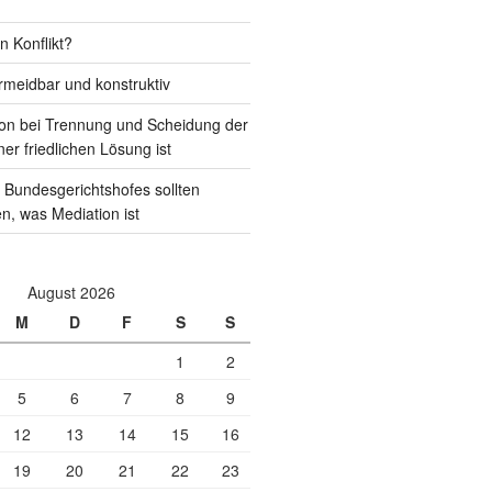
n Konflikt?
rmeidbar und konstruktiv
on bei Trennung und Scheidung der
ner friedlichen Lösung ist
 Bundesgerichtshofes sollten
en, was Mediation ist
August 2026
M
D
F
S
S
1
2
5
6
7
8
9
12
13
14
15
16
19
20
21
22
23