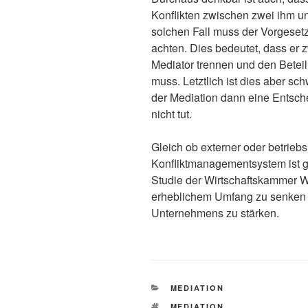
Konflikten zwischen zwei ihm un
solchen Fall muss der Vorgesetzt
achten. Dies bedeutet, dass er 
Mediator trennen und den Betei
muss. Letztlich ist dies aber sc
der Mediation dann eine Entsch
nicht tut.
Gleich ob externer oder betriebs
Konfliktmanagementsystem ist ge
Studie der Wirtschaftskammer W
erheblichem Umfang zu senken u
Unternehmens zu stärken.
KATEGORIEN
MEDIATION
SCHLAGWÖRTER
MEDIATION