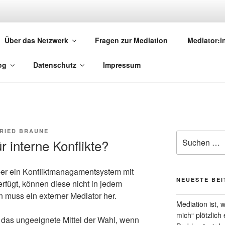
MEDIATION.SAARLAND
Über das Netzwerk
Fragen zur Mediation
Mediator:
torinnen und Mediatoren
og
Datenschutz
Impressum
RIED BRAUNE
Suchen
r interne Konflikte?
nach:
r ein Konfliktmanagamentsystem mit
NEUESTE BE
erfügt, können diese nicht in jedem
n muss ein externer Mediator her.
Mediation ist,
mich“ plötzlich
 das ungeeignete Mittel der Wahl, wenn