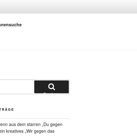
 E.V.
innensuche
Suchen
ITRÄGE
 wenn aus dem starren „Du gegen
 ein kreatives „Wir gegen das