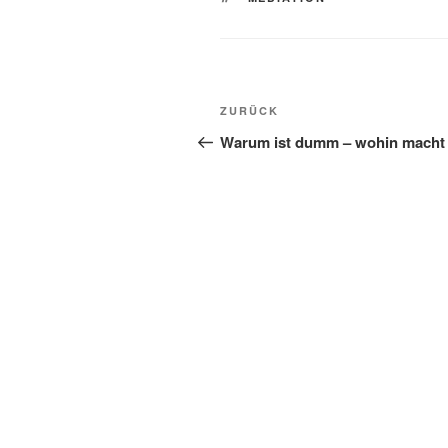
Beitragsnavigation
Vorheriger
ZURÜCK
Beitrag
Warum ist dumm – wohin macht