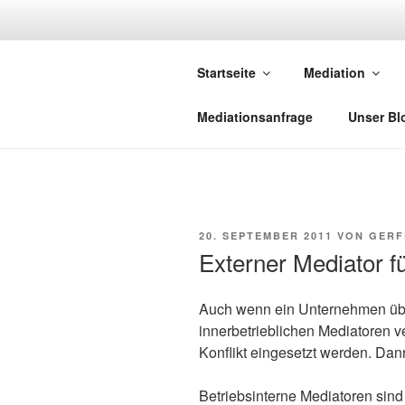
Zum
Inhalt
NETZWERK-
springen
Startseite
Mediation
Netzwerk saarländischer Media
Mediationsanfrage
Unser Bl
VERÖFFENTLICHT
20. SEPTEMBER 2011
VON
GERF
AM
Externer Mediator fü
Auch wenn ein Unternehmen übe
innerbetrieblichen Mediatoren v
Konflikt eingesetzt werden. Dan
Betriebsinterne Mediatoren sind