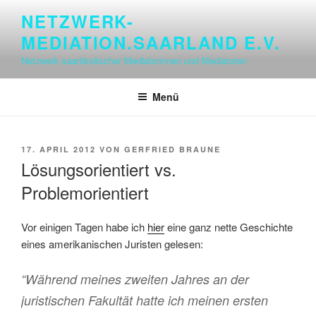
Zum
NETZWERK-
Inhalt
MEDIATION.SAARLAND E.V.
springen
Netzwerk saarländischer Mediatorinnen und Mediatoren
Menü
VERÖFFENTLICHT
17. APRIL 2012
VON
GERFRIED BRAUNE
AM
Lösungsorientiert vs.
Problemorientiert
Vor einigen Tagen habe ich
hier
eine ganz nette Geschichte
eines amerikanischen Juristen gelesen:
“Während meines zweiten Jahres an der
juristischen Fakultät hatte ich meinen ersten