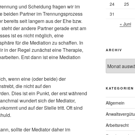
24
25
rennung und Scheidung fragen wir im
ie beiden Partner im Trennungsprozess
31
er bereits seit langem aus der Ehe bzw.
« Juni
 steht der andere Partner gerade erst am
es ist es nicht möglich, eine
häre für die Mediation zu schaffen. In
r in der Regel zunächst eine Therapie,
ARCHIV
rbeiten. Erst dann ist eine Mediation
Archiv
ich, wenn eine (oder beide) der
nstrebt, die nicht auf den
KATEGORIEN
den. Dies ist ein Punkt, der erst während
Manchmal wundert sich der Mediator,
Allgemein
kommt und auf der Stelle tritt. Oft sind
Anwaltsvergüt
huld.
Arbeitsrecht
ann, sollte der Mediator daher im