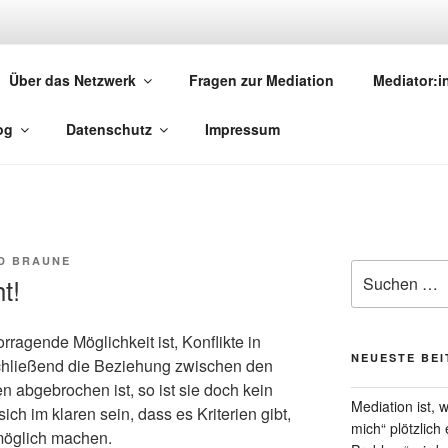
MEDIATION.SAARLAND
Über das Netzwerk
Fragen zur Mediation
Mediator:
torinnen und Mediatoren
og
Datenschutz
Impressum
D BRAUNE
Suchen
t!
nach:
ragende Möglichkeit ist, Konflikte in
NEUESTE BE
chließend die Beziehung zwischen den
n abgebrochen ist, so ist sie doch kein
Mediation ist,
sich im klaren sein, dass es Kriterien gibt,
mich“ plötzlich
möglich machen.