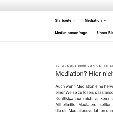
Zum
Inhalt
NETZWERK-
springen
Startseite
Mediation
Netzwerk saarländischer Media
Mediationsanfrage
Unser Bl
VERÖFFENTLICHT
15. AUGUST 2009
VON
GERFRIE
AM
Mediation? Hier nich
Auch wenn Mediation eine hervor
einer Weise zu lösen, dass ans
Konfliktpartnern nicht vollkomme
Allheilmittel. Mediatoren sollten 
die ein Mediationsverfahren un