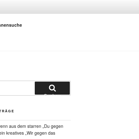
 E.V.
innensuche
Suchen
ITRÄGE
 wenn aus dem starren „Du gegen
 ein kreatives „Wir gegen das