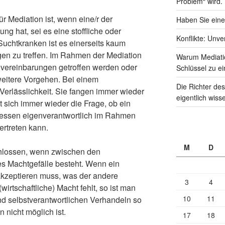
Problem“ wird.
ür Mediation ist, wenn eine/r der
Haben Sie eine
ng hat, sei es eine stoffliche oder
Konflikte: Unve
 Suchtkranken ist es einerseits kaum
en zu treffen. Im Rahmen der Mediation
Warum Mediati
ereinbarungen getroffen werden oder
Schlüssel zu ei
eitere Vorgehen. Bei einem
Die Richter des
 Verlässlichkeit. Sie fangen immer wieder
eigentlich wiss
t sich immer wieder die Frage, ob ein
messen eigenverantwortlich im Rahmen
rtreten kann.
M
D
chlossen, wenn zwischen den
es Machtgefälle besteht. Wenn ein
 akzeptieren muss, was der andere
3
4
(wirtschaftliche) Macht fehlt, so ist man
10
11
nd selbstverantwortlichen Verhandeln so
n nicht möglich ist.
17
18