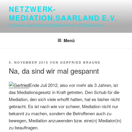
Zum
NETZWERK-
Inhalt
MEDIATION.SAARLAND E.V.
springen
Netzwerk saarländischer Mediatorinnen und Mediatoren
Menü
VERÖFFENTLICHT
5. NOVEMBER 2015
VON
GERFRIED BRAUNE
AM
Na, da sind wir mal gespannt
Ende Juli 2012, also vor mehr als 3 Jahren, ist
das Mediationsgesetz in Kraft getreten. Den Schub für die
Mediation, den sich viele erhofft hatten, hat es bisher nicht
gebracht. Es ist nach wie vor schwer, Mediation nicht nur
bekannt zu machen, sondern die Betroffenen auch zu
bewegen, Mediation anzuwenden bzw. eine(n) Mediator(in)
zu beauftragen.