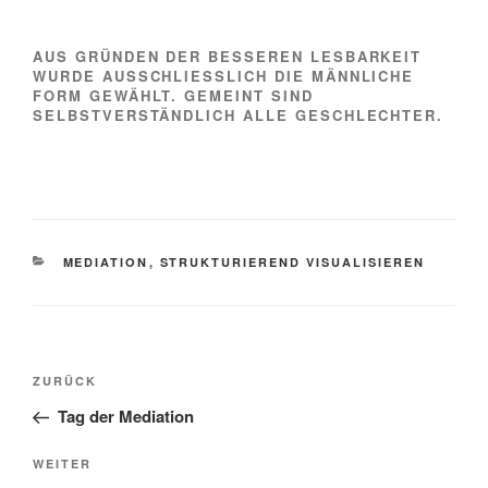
AUS GRÜNDEN DER BESSEREN LESBARKEIT
WURDE AUSSCHLIESSLICH DIE MÄNNLICHE F
ORM GEWÄHLT. GEMEINT SIND S
ELBSTVERSTÄNDLICH ALLE GESCHLECHTER.
KATEGORIEN
MEDIATION
,
STRUKTURIEREND VISUALISIEREN
Beitragsnavigation
Vorheriger
ZURÜCK
Beitrag
Tag der Mediation
Nächster
WEITER