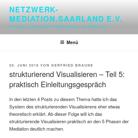
Zum
NETZWERK-
Inhalt
MEDIATION.SAARLAND E.V.
springen
Netzwerk saarländischer Mediatorinnen und Mediatoren
Menü
VERÖFFENTLICHT
20. JUNI 2018
VON
GERFRIED BRAUNE
AM
strukturierend Visualisieren – Teil 5:
praktisch Einleitungsgespräch
In den letzten 4 Posts zu diesem Thema hatte ich das
System des strukturierenden Visualisierens eher etwas
theoretisch erklärt. Ab dieser Folge will ich das
strukturierende Visualisieren praktisch an den 5 Phasen der
Mediation deutlich machen.