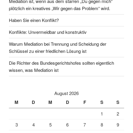
Mediation ist, wenn aus dem starren „Du gegen mich“
plötzlich ein kreatives „Wir gegen das Problem“ wird.
Haben Sie einen Konflikt?
Konflikte: Unvermeidbar und konstruktiv
Warum Mediation bei Trennung und Scheidung der
Schlüssel zu einer friedlichen Lösung ist
Die Richter des Bundesgerichtshofes sollten eigentlich
wissen, was Mediation ist
August 2026
M
D
M
D
F
S
S
1
2
3
4
5
6
7
8
9