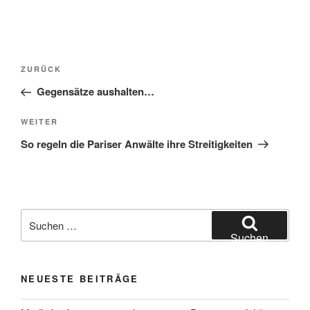
Beitragsnavigation
Vorheriger
ZURÜCK
Beitrag
Gegensätze aushalten…
Nächster
WEITER
Beitrag
So regeln die Pariser Anwälte ihre Streitigkeiten
Suchen
nach:
Suchen
NEUESTE BEITRÄGE