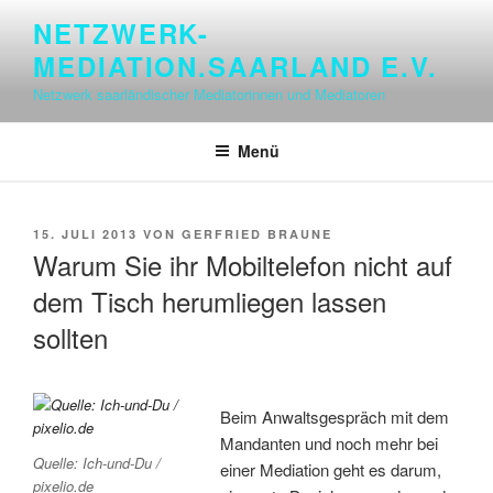
Zum
NETZWERK-
Inhalt
MEDIATION.SAARLAND E.V.
springen
Netzwerk saarländischer Mediatorinnen und Mediatoren
Menü
VERÖFFENTLICHT
15. JULI 2013
VON
GERFRIED BRAUNE
AM
Warum Sie ihr Mobiltelefon nicht auf
dem Tisch herumliegen lassen
sollten
Beim Anwaltsgespräch mit dem
Mandanten und noch mehr bei
Quelle: Ich-und-Du /
einer Mediation geht es darum,
pixelio.de