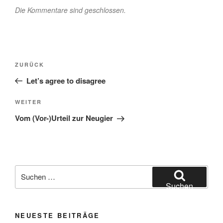
Die Kommentare sind geschlossen.
Beitragsnavigation
Vorheriger
ZURÜCK
Beitrag
Let’s agree to disagree
Nächster
WEITER
Beitrag
Vom (Vor-)Urteil zur Neugier
Suchen
nach:
Suchen
NEUESTE BEITRÄGE