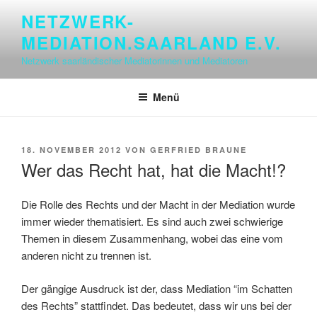
Zum
NETZWERK-
Inhalt
MEDIATION.SAARLAND E.V.
springen
Netzwerk saarländischer Mediatorinnen und Mediatoren
Menü
VERÖFFENTLICHT
18. NOVEMBER 2012
VON
GERFRIED BRAUNE
AM
Wer das Recht hat, hat die Macht!?
Die Rolle des Rechts und der Macht in der Mediation wurde
immer wieder thematisiert. Es sind auch zwei schwierige
Themen in diesem Zusammenhang, wobei das eine vom
anderen nicht zu trennen ist.
Der gängige Ausdruck ist der, dass Mediation “im Schatten
des Rechts” stattfindet. Das bedeutet, dass wir uns bei der